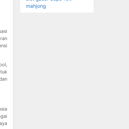
mahjong
asi
aran
nsi
ol,
ntuk
dan
esia
gai
aya