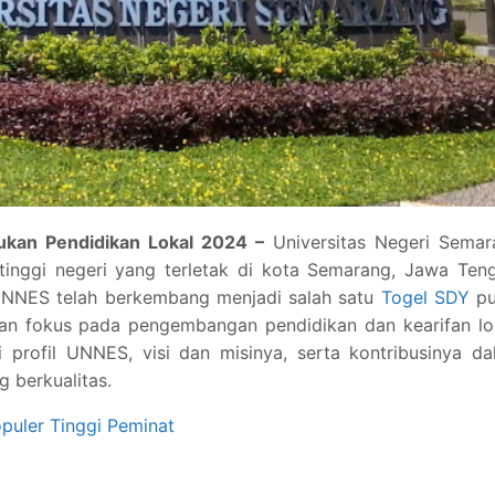
ukan Pendidikan Lokal 2024 –
Universitas Negeri Semar
tinggi negeri yang terletak di kota Semarang, Jawa Ten
 UNNES telah berkembang menjadi salah satu
Togel SDY
pu
gan fokus pada pengembangan pendidikan dan kearifan lo
hi profil UNNES, visi dan misinya, serta kontribusinya d
 berkualitas.
opuler Tinggi Peminat