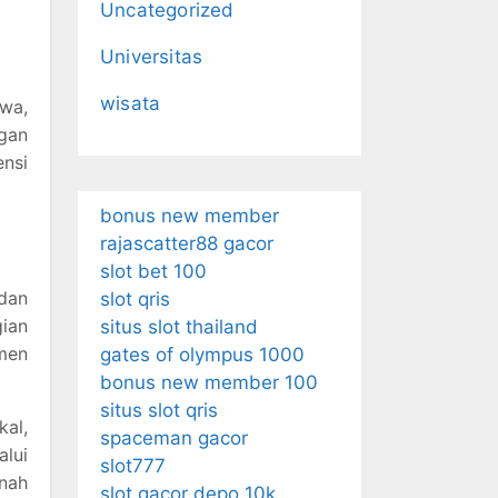
Uncategorized
Universitas
wisata
swa,
gan
nsi
bonus new member
rajascatter88 gacor
slot bet 100
dan
slot qris
gian
situs slot thailand
men
gates of olympus 1000
bonus new member 100
situs slot qris
kal,
spaceman gacor
alui
slot777
nah
slot gacor depo 10k