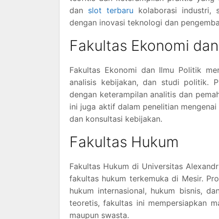
dan
slot terbaru
kolaborasi industri, 
dengan inovasi teknologi dan pengemban
Fakultas Ekonomi dan 
Fakultas Ekonomi dan Ilmu Politik m
analisis kebijakan, dan studi politi
dengan keterampilan analitis dan pema
ini juga aktif dalam penelitian mengenai 
dan konsultasi kebijakan.
Fakultas Hukum
Fakultas Hukum di Universitas Alexand
fakultas hukum terkemuka di Mesir. P
hukum internasional, hukum bisnis, d
teoretis, fakultas ini mempersiapkan m
maupun swasta.