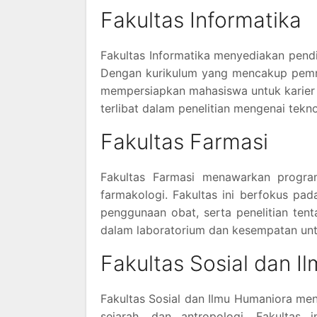
Fakultas Informatika
Fakultas Informatika menyediakan pendi
Dengan kurikulum yang mencakup pemrog
mempersiapkan mahasiswa untuk karier d
terlibat dalam penelitian mengenai teknol
Fakultas Farmasi
Fakultas Farmasi menawarkan program
farmakologi. Fakultas ini berfokus p
penggunaan obat, serta penelitian ten
dalam laboratorium dan kesempatan untuk
Fakultas Sosial dan I
Fakultas Sosial dan Ilmu Humaniora me
sejarah, dan antropologi. Fakulta