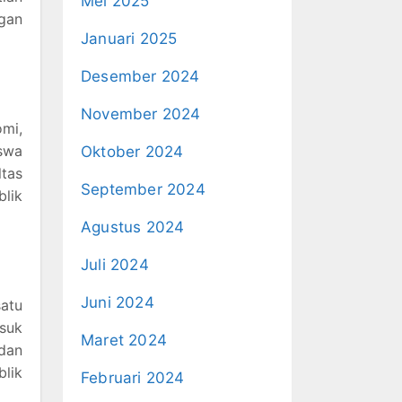
Mei 2025
ngan
Januari 2025
Desember 2024
November 2024
mi,
iswa
Oktober 2024
ltas
September 2024
blik
Agustus 2024
Juli 2024
Juni 2024
satu
asuk
Maret 2024
dan
blik
Februari 2024