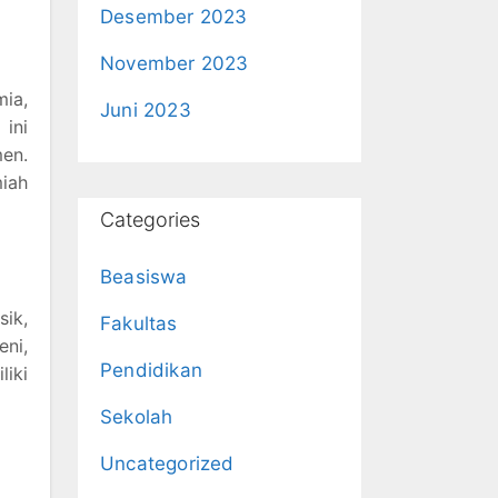
Desember 2023
November 2023
mia,
Juni 2023
ini
en.
miah
Categories
Beasiswa
sik,
Fakultas
eni,
Pendidikan
iki
Sekolah
Uncategorized