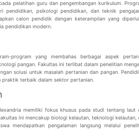
 pada pelatihan guru dan pengembangan kurikulum. Progr
i pendidikan, psikologi pendidikan, dan teknik pengaja
iapkan calon pendidik dengan keterampilan yang diperlu
ia pendidikan modern.
gram-program yang membahas berbagai aspek pertani
nologi pangan. Fakultas ini terlibat dalam penelitian meng
ngan solusi untuk masalah pertanian dan pangan. Pendid
n praktik terbaik dalam sektor pertanian.
n
Alexandria memiliki fokus khusus pada studi tentang laut
akultas ini mencakup biologi kelautan, teknologi kelautan,
swa mendapatkan pengalaman langsung melalui penelit