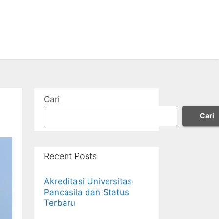
Cari
Cari
Recent Posts
Akreditasi Universitas
Pancasila dan Status
Terbaru