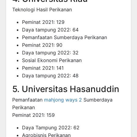
Teknologi Hasil Perikanan
Peminat 2021: 129
Daya tampung 2022: 64
Pemanfaatan Sumberdaya Perikanan
Peminat 2021: 90
Daya tampung 2022: 32
Sosial Ekonomi Perikanan
Peminat 2021: 141
Daya tampung 2022: 48
5. Universitas Hasanuddin
Pemanfaatan
mahjong ways 2
Sumberdaya
Perikanan
Peminat 2021: 159
Daya Tampung 2022: 62
Agrobisnis Perikanan