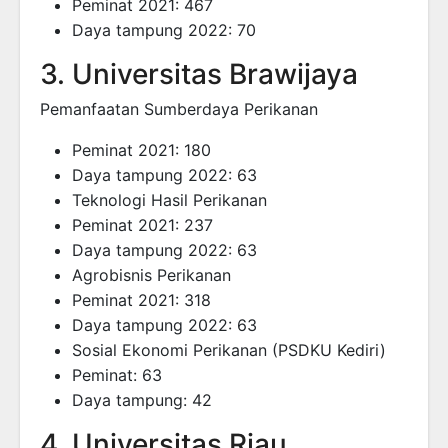
Peminat 2021: 467
Daya tampung 2022: 70
3. Universitas Brawijaya
Pemanfaatan Sumberdaya Perikanan
Peminat 2021: 180
Daya tampung 2022: 63
Teknologi Hasil Perikanan
Peminat 2021: 237
Daya tampung 2022: 63
Agrobisnis Perikanan
Peminat 2021: 318
Daya tampung 2022: 63
Sosial Ekonomi Perikanan (PSDKU Kediri)
Peminat: 63
Daya tampung: 42
4. Universitas Riau