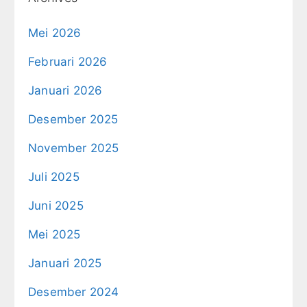
Mei 2026
Februari 2026
Januari 2026
Desember 2025
November 2025
Juli 2025
Juni 2025
Mei 2025
Januari 2025
Desember 2024