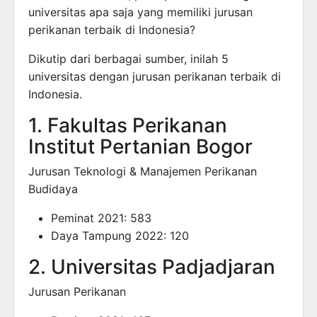
universitas apa saja yang memiliki jurusan
perikanan terbaik di Indonesia?
Dikutip dari berbagai sumber, inilah 5
universitas dengan jurusan perikanan terbaik di
Indonesia.
1. Fakultas Perikanan
Institut Pertanian Bogor
Jurusan Teknologi & Manajemen Perikanan
Budidaya
Peminat 2021: 583
Daya Tampung 2022: 120
2. Universitas Padjadjaran
Jurusan Perikanan