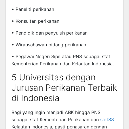
• Peneliti perikanan
• Konsultan perikanan
• Pendidik dan penyuluh perikanan
• Wirausahawan bidang perikanan
• Pegawai Negeri Sipil atau PNS sebagai staf
Kementerian Perikanan dan Kelautan Indonesia.
5 Universitas dengan
Jurusan Perikanan Terbaik
di Indonesia
Bagi yang ingin menjadi ABK hingga PNS
sebagai staf Kementerian Perikanan dan
slot88
Kelautan Indonesia, pasti penasaran dengan