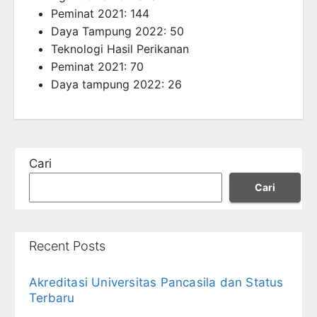
Peminat 2021: 144
Daya Tampung 2022: 50
Teknologi Hasil Perikanan
Peminat 2021: 70
Daya tampung 2022: 26
Cari
Cari
Recent Posts
Akreditasi Universitas Pancasila dan Status
Terbaru