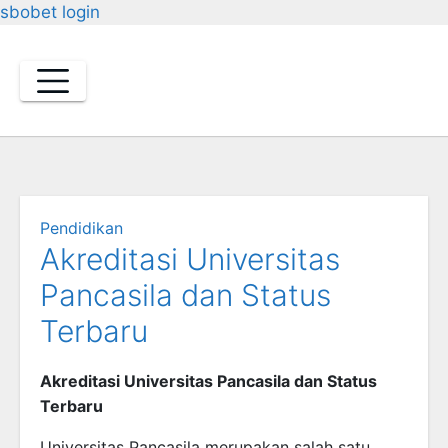
sbobet login
Skip
to
content
Pendidikan
Akreditasi Universitas
Pancasila dan Status
Terbaru
Akreditasi Universitas Pancasila dan Status
Terbaru
Universitas Pancasila
merupakan salah satu